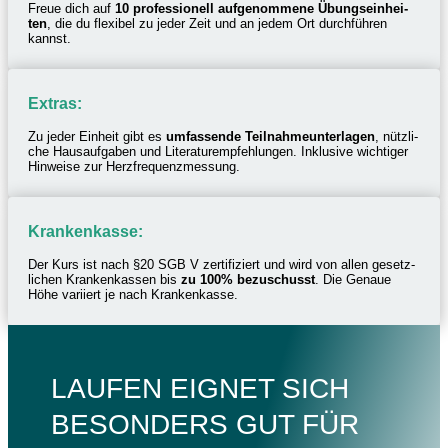
Freue dich auf
10 profes­sio­nell aufge­nom­mene Übungs­ein­hei­
ten
, die du flexi­bel zu jeder Zeit und an jedem Ort durch­füh­ren
kannst.
Extras:
Zu jeder Einheit gibt es
umfas­sende Teil­nah­me­un­ter­la­gen
, nütz­li­
che Haus­auf­ga­ben und Lite­ra­tur­emp­feh­lun­gen. Inklu­sive wich­ti­ger
Hinweise zur Herzfrequenzmessung.
Kran­ken­kasse:
Der Kurs ist nach §20 SGB V zerti­fi­ziert und wird von allen gesetz­
li­chen Kran­ken­kas­sen bis
zu 100% bezu­schusst
. Die Genaue
Höhe vari­iert je nach Krankenkasse.
LAUFEN EIGNET SICH
BESON­DERS GUT FÜR