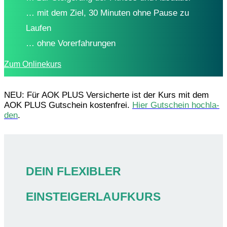
… mit dem Ziel, 30 Minu­ten ohne Pause zu
Laufen
… ohne Vorerfahrungen
Zum Online­kurs
NEU: Für AOK PLUS Versi­cherte ist der Kurs mit dem
AOK PLUS Gutschein kosten­frei.
Hier Gutschein hoch­la­
den
.
DEIN FLEXIBLER
EINSTEIGERLAUFKURS