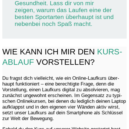
Gesund­heit. Lass dir von mir
zeigen, warum das Laufen eine der
besten Sport­ar­ten über­haupt ist und
neben­bei noch Spaß macht.
WIE KANN ICH MIR DEN
KURS­
AB­LAUF
VORSTEL­LEN?
Du fragst dich viel­leicht, wie ein Online-Lauf­kurs über­
haupt funk­tio­niert – eine berech­tigte Frage, denn die
Vorstel­lung, einen Lauf­kurs digi­tal zu absol­vie­ren, mag
zunächst unge­wohnt erschei­nen. Im Gegen­satz zu typi­
schen Online­kur­sen, bei denen du ledig­lich deinen Laptop
aufklappst und in den eige­nen vier Wänden aktiv wirst,
setzt unser Lauf­kurs auf dein Smart­phone als Schlüs­sel
zur Welt der Bewegung.