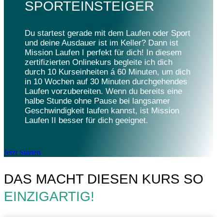
SPORTEINSTEIGER
Du star­test gerade mit dem Laufen oder Sport
und deine Ausdauer ist im Keller? Dann ist
Mission Laufen I perfekt für dich! In diesem
zerti­fi­zier­ten Online­kurs begleite ich dich
durch 10 Kurs­ein­hei­ten á 60 Minu­ten, um dich
in 10 Wochen auf 30 Minu­ten durch­ge­hen­des
Laufen vorzu­be­rei­ten. Wenn du bereits eine
halbe Stunde ohne Pause bei lang­sa­mer
Geschwin­dig­keit laufen kannst, ist Mission
Laufen II besser für dich geeignet.
Jetzt Star­ten
DAS MACHT DIESEN KURS SO
EINZIGARTIG!