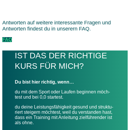
deine Kran­ken­kasse die Kurs­ge­bühr
übernimmt/bezuschusst.
Antwor­ten auf weitere inter­es­sante Fragen und
Antwor­ten findest du in unse­rern FAQ.
FAQ
IST DAS DER RICH­TIGE
KURS FÜR MICH?
Du bist hier rich­tig, wenn…
du mit dem Sport oder Laufen begin­nen möch­
test und bei 0,0 startest.
du deine Leis­tungs­fä­hig­keit gesund und struk­tu­
riert stei­gern möch­test, weil du verstan­den hast,
dass ein Trai­ning mit Anlei­tung ziel­füh­ren­der ist
als ohne.