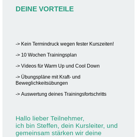
DEINE VORTEILE
-> Kein Termin­druck wegen fester Kurszeiten!
-> 10 Wochen Trainingsplan
-> Videos für Warm Up und Cool Down
-> Übungs­pläne mit Kraft- und
Beweglichkeitsübungen
-> Auswer­tung deines Trainingsfortschritts
Hallo lieber Teil­neh­mer,
ich bin Stef­fen, dein Kurs­lei­ter, und
gemein­sam stär­ken wir deine