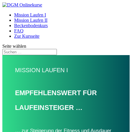
Mission Laufen I
Mission Laufen II
Beckenbodenkurs
FAQ
Zur Kursseite
Seite wählen
MISSION LAUFEN I
EMPFEHLENSWERT FÜR
LAUFEINSTEIGER …
… zur Stei­ge­rung der Fitness und Ausdauer