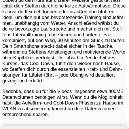
Sobald du den Kurs auf unse­rer Website gestar­tet hast,
leitet dich Stef­fen durch eine kurze Aufwärm­phase. Diese
kannst du flexi­bel drin­nen oder drau­ßen durch­füh­ren –
ideal, um dich auf das bevor­ste­hende Trai­ning einzu­stim­
men, unab­hän­gig vom Wetter. Anschlie­ßend wählst du
deine bevor­zugte Lauf­stre­cke und machst dich mit Stef­
fens Inter­vall­trai­ning, das Gehen und Laufen clever
kombi­niert, auf den Weg, 30 Minu­ten am Stück zu laufen.
Dein Smart­phone steckt dabei sicher in der Tasche,
während du Stef­fens Anlei­tun­gen und moti­vie­rende Worte
über Kopf­hö­rer verfolgst. Der abschlie­ßende Teil des
Kurses, das Cool Down, führt dich wieder nach Hause,
wo Stef­fen dich durch die essen­zi­el­len Kraft- und Dehn­
übun­gen für Läufer führt – jede Übung wird detail­liert
gezeigt und erklärt.
Bedenke, dass du für die Videos insge­samt etwa 400MB
Daten­vo­lu­men benö­ti­gen wirst. Wenn du die Möglich­keit
hast, die Aufwärm- und Cool-Down-Phasen zu Hause im
WLAN zu absol­vie­ren, kannst du dein Daten­vo­lu­men
entspre­chend sparen.