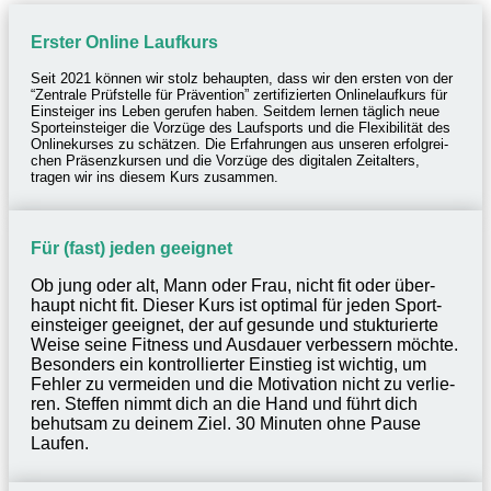
Erster Online Laufkurs
Seit 2021 können wir stolz behaup­ten, dass wir den ersten von der
“Zentrale Prüf­stelle für Präven­tion” zerti­fi­zier­ten Online­lauf­kurs für
Einstei­ger ins Leben geru­fen haben. Seit­dem lernen täglich neue
Sport­ein­stei­ger die Vorzüge des Lauf­sports und die Flexi­bi­li­tät des
Online­kur­ses zu schät­zen. Die Erfah­run­gen aus unse­ren erfolg­rei­
chen Präsenz­kur­sen und die Vorzüge des digi­ta­len Zeit­al­ters,
tragen wir ins diesem Kurs zusammen.
Für (fast) jeden geeignet
Ob jung oder alt, Mann oder Frau, nicht fit oder über­
haupt nicht fit. Dieser Kurs ist opti­mal für jeden Sport­
ein­stei­ger geeig­net, der auf gesunde und stuk­tu­rierte
Weise seine Fitness und Ausdauer verbes­sern möchte.
Beson­ders ein kontrol­lier­ter Einstieg ist wich­tig, um
Fehler zu vermei­den und die Moti­va­tion nicht zu verlie­
ren. Stef­fen nimmt dich an die Hand und führt dich
behut­sam zu deinem Ziel. 30 Minu­ten ohne Pause
Laufen.