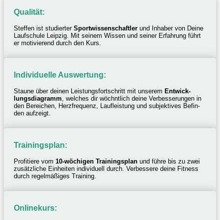
Quali­tät:
Stef­fen ist studier­ter
Sport­wis­sen­schaft­ler
und Inha­ber von Deine
Lauf­schule Leip­zig. Mit seinem Wissen und seiner Erfah­rung führt
er moti­vie­rend durch den Kurs.
Indi­vi­du­elle Auswertung:
Staune über deinen Leis­tungs­fort­schritt mit unse­rem
Entwick­
lungs­dia­gramm
, welches dir wöchnt­lich deine Verbes­se­run­gen in
den Berei­chen, Herz­fre­quenz, Lauf­leis­tung und subjek­ti­ves Befin­
den aufzeigt.
Trai­nings­plan:
Profi­tiere vom
10-wöchi­gen Trai­nings­plan
und führe bis zu zwei
zusätz­li­che Einhei­ten indi­vi­du­ell durch. Verbes­sere deine Fitness
durch regel­mä­ßi­ges Training.
Online­kurs: