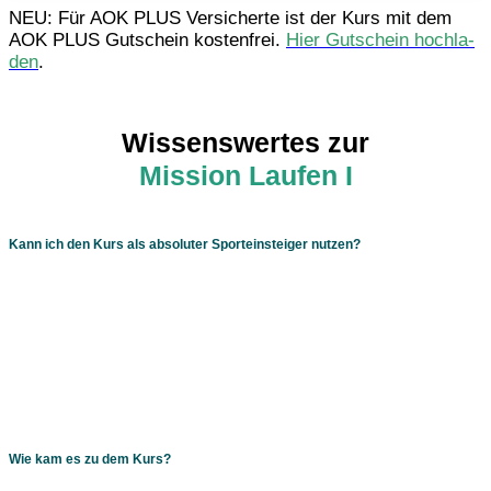
NEU: Für AOK PLUS Versi­cherte ist der Kurs mit dem
AOK PLUS Gutschein kosten­frei.
Hier Gutschein hoch­la­
den
.
Wissenswertes zur
Mission Laufen I
Kann ich den Kurs als absoluter Sporteinsteiger nutzen?
Zitat Stef­fen: “Unbe­dingt, ja! Gerade beim Laufen kannst du
die Belas­tung indi­vi­du­ell steu­ern und bist keinen Fremd­ein­
flüs­sen ausge­setzt. Mit dem Kurs und dem dazu­ge­hö­ri­gen
Trai­nings­plan nehme ich dich an die Hand und wir star­ten
bei 0,0. Lang­sam, aber struk­tu­riert stei­gern wir deine Leis­
tungs­fä­hig und ich verspre­che dir, dass du nach 10 Wochen
30 Minu­ten ohne Pause Laufen kannst.”
Wie kam es zu dem Kurs?