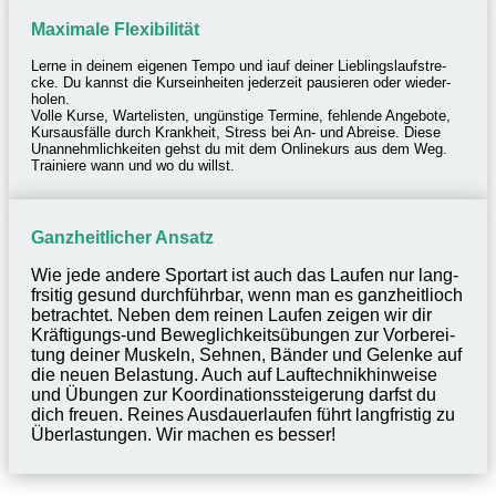
Maxi­male Flexibilität
Lerne in deinem eige­nen Tempo und iauf deiner Lieb­lings­lauf­stre­
cke. Du kannst die Kurs­ein­hei­ten jeder­zeit pausie­ren oder wieder­
ho­len.
Volle Kurse, Warte­lis­ten, ungüns­tige Termine, fehlende Ange­bote,
Kurs­aus­fälle durch Krank­heit, Stress bei An- und Abreise. Diese
Unan­nehm­lich­kei­ten gehst du mit dem Online­kurs aus dem Weg.
Trai­niere wann und wo du willst.
Ganz­heit­li­cher Ansatz
Wie jede andere Sport­art ist auch das Laufen nur lang­
fr­si­tig gesund durch­führ­bar, wenn man es ganz­heit­lioch
betrach­tet. Neben dem reinen Laufen zeigen wir dir
Kräf­ti­gungs-und Beweg­lich­keits­übun­gen zur Vorbe­rei­
tung deiner Muskeln, Sehnen, Bänder und Gelenke auf
die neuen Belas­tung. Auch auf Lauf­tech­nik­hin­weise
und Übun­gen zur Koor­di­na­ti­ons­stei­ge­rung darfst du
dich freuen. Reines Ausdau­er­lau­fen führt lang­fris­tig zu
Über­las­tun­gen. Wir machen es besser!